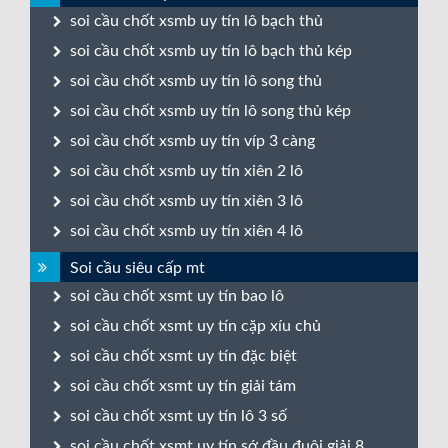
soi cầu chốt xsmb uy tín lô bạch thủ
soi cầu chốt xsmb uy tín lô bạch thủ kép
soi cầu chốt xsmb uy tín lô song thủ
soi cầu chốt xsmb uy tín lô song thủ kép
soi cầu chốt xsmb uy tín víp 3 càng
soi cầu chốt xsmb uy tín xiên 2 lô
soi cầu chốt xsmb uy tín xiên 3 lô
soi cầu chốt xsmb uy tín xiên 4 lô
Soi cầu siêu cấp mt
soi cầu chốt xsmt uy tín bao lô
soi cầu chốt xsmt uy tín cặp xíu chủ
soi cầu chốt xsmt uy tín đặc biệt
soi cầu chốt xsmt uy tín giải tám
soi cầu chốt xsmt uy tín lô 3 số
soi cầu chốt xsmt uy tín sớ đầu đuôi giải 8