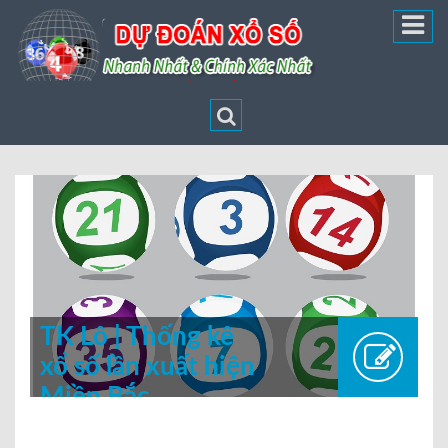
TK Lô | Thống kê
xổ số lần xuất hiện
Miền Bắc