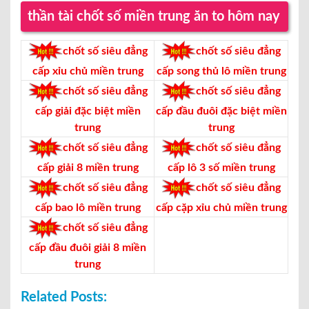
thần tài chốt số miền trung ăn to hôm nay
chốt số siêu đẳng
chốt số siêu đẳng
cấp xỉu chủ miền trung
cấp song thủ lô miền trung
chốt số siêu đẳng
chốt số siêu đẳng
cấp giải đặc biệt miền
cấp đầu đuôi đặc biệt miền
trung
trung
chốt số siêu đẳng
chốt số siêu đẳng
cấp giải 8 miền trung
cấp lô 3 số miền trung
chốt số siêu đẳng
chốt số siêu đẳng
cấp bao lô miền trung
cấp cặp xỉu chủ miền trung
chốt số siêu đẳng
cấp đầu đuôi giải 8 miền
trung
Related Posts: