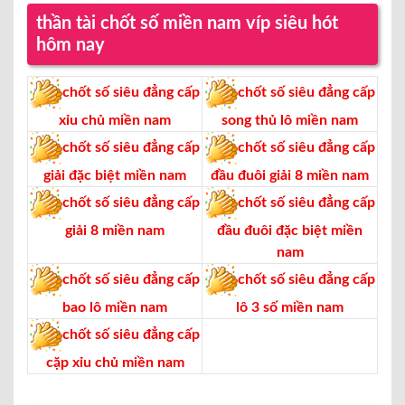
thần tài chốt số miền nam víp siêu hót
hôm nay
chốt số siêu đẳng cấp
chốt số siêu đẳng cấp
xỉu chủ miền nam
song thủ lô miền nam
chốt số siêu đẳng cấp
chốt số siêu đẳng cấp
giải đặc biệt miền nam
đầu đuôi giải 8 miền nam
chốt số siêu đẳng cấp
chốt số siêu đẳng cấp
giải 8 miền nam
đầu đuôi đặc biệt miền
nam
chốt số siêu đẳng cấp
chốt số siêu đẳng cấp
bao lô miền nam
lô 3 số miền nam
chốt số siêu đẳng cấp
cặp xỉu chủ miền nam