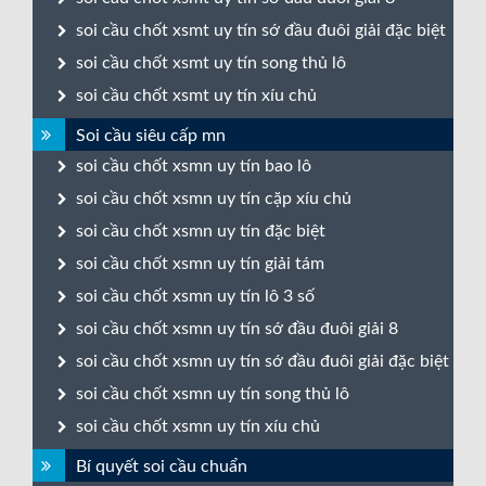
soi cầu chốt xsmt uy tín sớ đầu đuôi giải đặc biệt
soi cầu chốt xsmt uy tín song thủ lô
soi cầu chốt xsmt uy tín xíu chủ
Soi cầu siêu cấp mn
soi cầu chốt xsmn uy tín bao lô
soi cầu chốt xsmn uy tín cặp xíu chủ
soi cầu chốt xsmn uy tín đặc biệt
soi cầu chốt xsmn uy tín giải tám
soi cầu chốt xsmn uy tín lô 3 số
soi cầu chốt xsmn uy tín sớ đầu đuôi giải 8
soi cầu chốt xsmn uy tín sớ đầu đuôi giải đặc biệt
soi cầu chốt xsmn uy tín song thủ lô
soi cầu chốt xsmn uy tín xíu chủ
Bí quyết soi cầu chuẩn