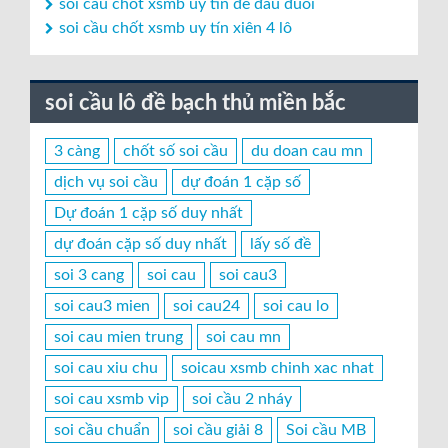
soi cầu chốt xsmb uy tín đề đầu đuôi
soi cầu chốt xsmb uy tín xiên 4 lô
soi cầu lô đề bạch thủ miền bắc
3 càng
chốt số soi cầu
du doan cau mn
dịch vụ soi cầu
dự đoán 1 cặp số
Dự đoán 1 cặp số duy nhất
dự đoán cặp số duy nhất
lấy số đề
soi 3 cang
soi cau
soi cau3
soi cau3 mien
soi cau24
soi cau lo
soi cau mien trung
soi cau mn
soi cau xiu chu
soicau xsmb chinh xac nhat
soi cau xsmb vip
soi cầu 2 nháy
soi cầu chuẩn
soi cầu giải 8
Soi cầu MB