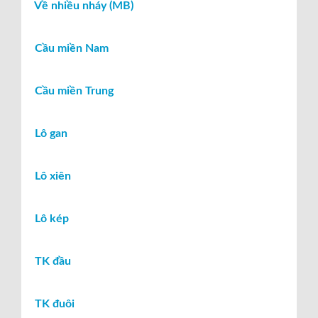
Về nhiều nháy (MB)
Cầu miền Nam
Cầu miền Trung
Lô gan
Lô xiên
Lô kép
TK đầu
TK đuôi