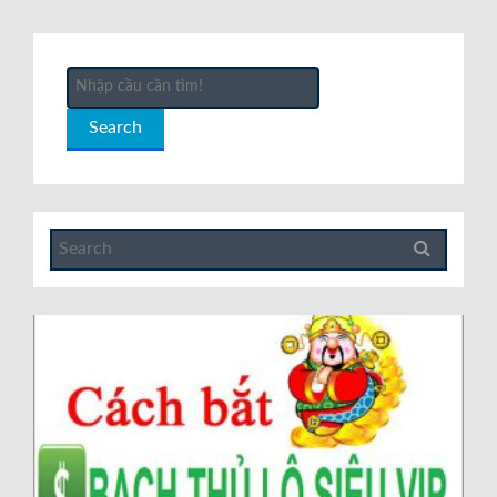
Search