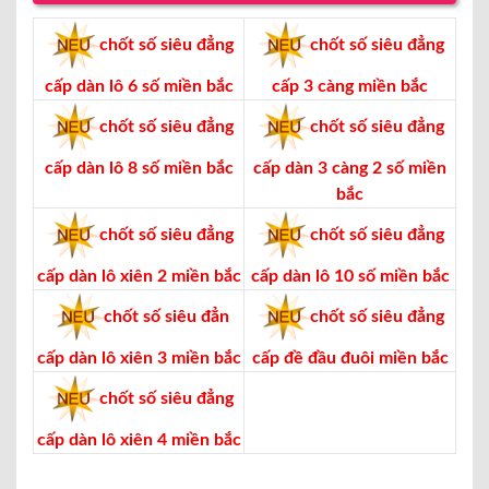
chốt số siêu đẳng
chốt số siêu đẳng
cấp dàn lô 6 số miền bắc
cấp 3 càng miền bắc
chốt số siêu đẳng
chốt số siêu đẳng
cấp dàn lô 8 số miền bắc
cấp dàn 3 càng 2 số miền
bắc
chốt số siêu đẳng
chốt số siêu đẳng
cấp dàn lô xiên 2 miền bắc
cấp dàn lô 10 số miền bắc
chốt số siêu đẳn
chốt số siêu đẳng
cấp dàn lô xiên 3 miền bắc
cấp đề đầu đuôi miền bắc
chốt số siêu đẳng
cấp dàn lô xiên 4 miền bắc