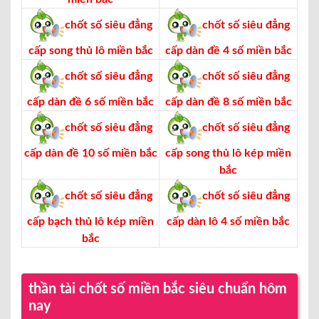
chốt số siêu đẳng
chốt số siêu đẳng
cấp song thủ lô miền bắc
cấp dàn đề 4 số miền bắc
chốt số siêu đẳng
chốt số siêu đẳng
cấp dàn đề 6 số miền bắc
cấp dàn đề 8 số miền bắc
chốt số siêu đẳng
chốt số siêu đẳng
cấp dàn đề 10 số miền bắc
cấp song thủ lô kép miền
bắc
chốt số siêu đẳng
chốt số siêu đẳng
cấp bạch thủ lô kép miền
cấp dàn lô 4 số miền bắc
bắc
thần tài chốt số miền bắc siêu chuẩn hôm
nay