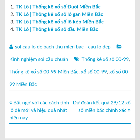
TK Lô | Thống kê xổ số Đuôi Miền Bắc
TK Lô | Thống kê xổ số lô gan Miền Bắc
TK Lô | Thống kê xổ số lô kép Miền Bắc
TK Lô | Thống kê xổ số đầu Miền Bắc
soi cau lo de bach thu mien bac - cau lo dep
Kinh nghiệm soi cầu chuẩn
Thống kê xổ số 00-99
,
Thống kê xổ số 00-99 Miền Bắc
,
xổ số 00-99
,
xổ số 00-
99 Miền Bắc
Bất ngờ với các cách tính
Dự đoán kết quả 29/12 xổ
lô đề mới và hiệu quả nhất
số miền bắc chính xác
hiện nay