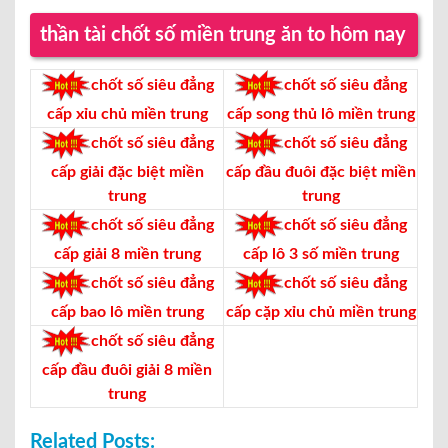
thần tài chốt số miền trung ăn to hôm nay
chốt số siêu đẳng
chốt số siêu đẳng
cấp xỉu chủ miền trung
cấp song thủ lô miền trung
chốt số siêu đẳng
chốt số siêu đẳng
cấp giải đặc biệt miền
cấp đầu đuôi đặc biệt miền
trung
trung
chốt số siêu đẳng
chốt số siêu đẳng
cấp giải 8 miền trung
cấp lô 3 số miền trung
chốt số siêu đẳng
chốt số siêu đẳng
cấp bao lô miền trung
cấp cặp xỉu chủ miền trung
chốt số siêu đẳng
cấp đầu đuôi giải 8 miền
trung
Related Posts: