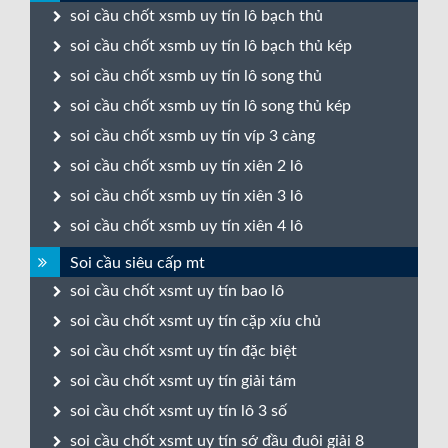
soi cầu chốt xsmb uy tín lô bạch thủ
soi cầu chốt xsmb uy tín lô bạch thủ kép
soi cầu chốt xsmb uy tín lô song thủ
soi cầu chốt xsmb uy tín lô song thủ kép
soi cầu chốt xsmb uy tín víp 3 càng
soi cầu chốt xsmb uy tín xiên 2 lô
soi cầu chốt xsmb uy tín xiên 3 lô
soi cầu chốt xsmb uy tín xiên 4 lô
Soi cầu siêu cấp mt
soi cầu chốt xsmt uy tín bao lô
soi cầu chốt xsmt uy tín cặp xíu chủ
soi cầu chốt xsmt uy tín đặc biệt
soi cầu chốt xsmt uy tín giải tám
soi cầu chốt xsmt uy tín lô 3 số
soi cầu chốt xsmt uy tín sớ đầu đuôi giải 8