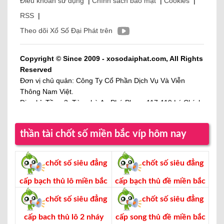
thần tài chốt số miền bắc víp hôm nay
chốt số siêu đẳng
chốt số siêu đẳng
cấp bạch thủ lô miền bắc
cấp bạch thủ đề miền bắc
chốt số siêu đẳng
chốt số siêu đẳng
cấp bach thủ lô 2 nháy
cấp song thủ đề miền bắc