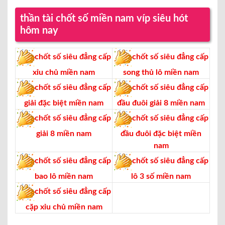
thần tài chốt số miền nam víp siêu hót
hôm nay
chốt số siêu đẳng cấp
chốt số siêu đẳng cấp
xỉu chủ miền nam
song thủ lô miền nam
chốt số siêu đẳng cấp
chốt số siêu đẳng cấp
giải đặc biệt miền nam
đầu đuôi giải 8 miền nam
chốt số siêu đẳng cấp
chốt số siêu đẳng cấp
giải 8 miền nam
đầu đuôi đặc biệt miền
nam
chốt số siêu đẳng cấp
chốt số siêu đẳng cấp
bao lô miền nam
lô 3 số miền nam
chốt số siêu đẳng cấp
cặp xỉu chủ miền nam