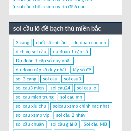
soi cầu chốt xsmb uy tín đề 6 con
soi cầu lô đề bạch thủ miền bắc
3 càng
chốt số soi cầu
du doan cau mn
dịch vụ soi cầu
dự đoán 1 cặp số
Dự đoán 1 cặp số duy nhất
dự đoán cặp số duy nhất
lấy số đề
soi 3 cang
soi cau
soi cau3
soi cau3 mien
soi cau24
soi cau lo
soi cau mien trung
soi cau mn
soi cau xiu chu
soicau xsmb chinh xac nhat
soi cau xsmb vip
soi cầu 2 nháy
soi cầu chuẩn
soi cầu giải 8
Soi cầu MB