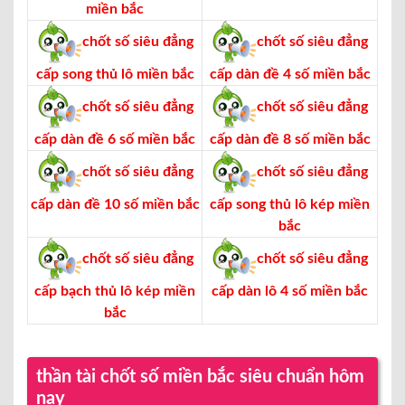
miền bắc
chốt số siêu đẳng
chốt số siêu đẳng
cấp song thủ lô miền bắc
cấp dàn đề 4 số miền bắc
chốt số siêu đẳng
chốt số siêu đẳng
cấp dàn đề 6 số miền bắc
cấp dàn đề 8 số miền bắc
chốt số siêu đẳng
chốt số siêu đẳng
cấp dàn đề 10 số miền bắc
cấp song thủ lô kép miền
bắc
chốt số siêu đẳng
chốt số siêu đẳng
cấp bạch thủ lô kép miền
cấp dàn lô 4 số miền bắc
bắc
thần tài chốt số miền bắc siêu chuẩn hôm
nay