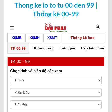
Thong ke lo to tu 00 den 99 |
Thống kê 00-99