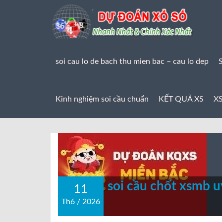
soi cau lo de bach thu mien bac – cau lo dep
S
Kinh nghiệm soi cầu chuẩn
KẾT QUẢ XS
X
soi cầu chốt xsmb uy
11
Th6
/
2026