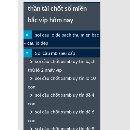
thần tài chốt số miền
bắc víp hôm nay
soi cau lo de bach thu mien bac
– cau lo dep
Soi cầu mb siêu cấp
soi cầu chốt xsmb uy tín bạch
thủ lô 2 nháy víp
soi cầu chốt xsmb uy tín lô 10
con
soi cầu chốt xsmb uy tín đề 4
con
soi cầu chốt xsmb uy tín đề 6
con
soi cầu chốt xsmb uy tín đề 8