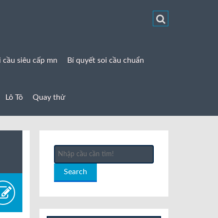
 cầu siêu cấp mn
Bí quyết soi cầu chuẩn
Lô Tô
Quay thử
Search