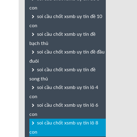
con
soi cầu chốt xsmb uy tín đề 10
con
soi cầu chốt xsmb uy tín đề
bạch thủ
soi cầu chốt xsmb uy tín đề đầu
đuôi
soi cầu chốt xsmb uy tín đề
song thủ
soi cầu chốt xsmb uy tín lô 4
con
soi cầu chốt xsmb uy tín lô 6
con
soi cầu chốt xsmb uy tín lô 8
con