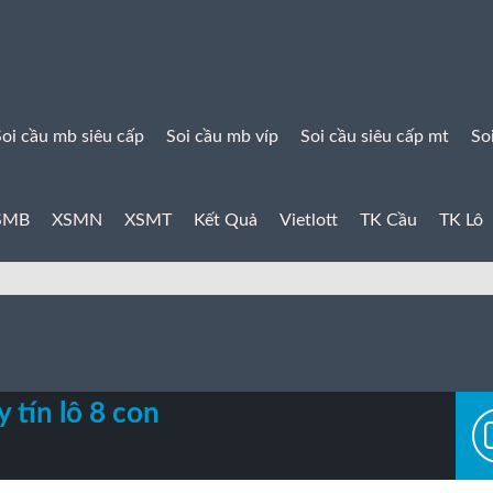
oi cầu mb siêu cấp
Soi cầu mb víp
Soi cầu siêu cấp mt
Soi
SMB
XSMN
XSMT
Kết Quả
Vietlott
TK Cầu
TK Lô
 tín lô 8 con