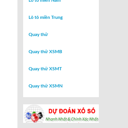
Lô tô miền Nam
Lô tô miền Trung
Quay thử
Quay thử XSMB
Quay thử XSMT
Quay thử XSMN