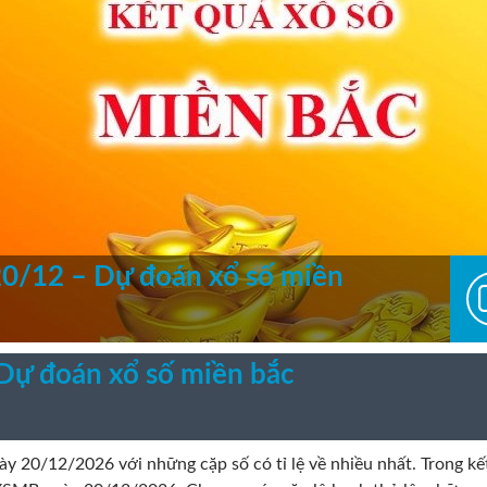
20/12 – Dự đoán xổ số miền
Dự đoán xổ số miền bắc
20/12/2026 với những cặp số có tỉ lệ về nhiều nhất. Trong kế