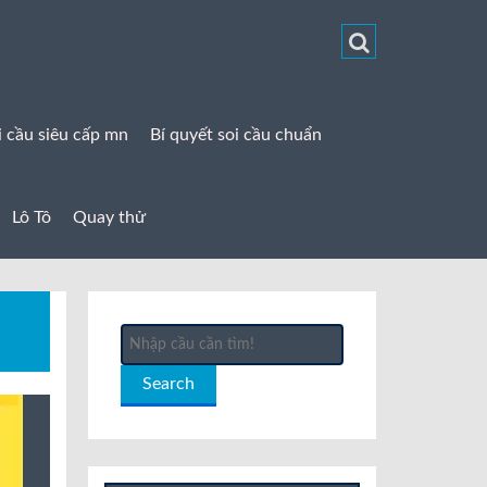
 cầu siêu cấp mn
Bí quyết soi cầu chuẩn
Lô Tô
Quay thử
Search