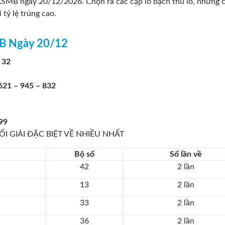
SMB ngày 20/12/2026. Chọn ra các cặp lô bạch thủ lô, những c
 tỷ lệ trúng cao.
B Ngày 20/12
– 32
 621 – 945 – 832
99
ỐI GIẢI ĐẶC BIỆT VỀ NHIỀU NHẤT
Bộ số
Số lần về
42
2 lần
13
2 lần
33
2 lần
36
2 lần