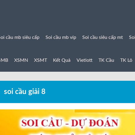
oi cầu mb siêu cấp
Soi cầu mb víp
Soi cầu siêu cấp mt
Soi
SMB
XSMN
XSMT
Kết Quả
Vietlott
TK Cầu
TK Lô
soi cầu giải 8