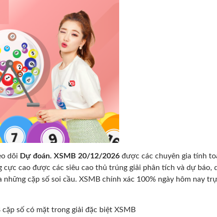
eo dõi
Dự đoán. XSMB
20/12/2026
được các chuyên gia tính to
g cực cao được các siêu cao thủ trúng giải phân tích và dự báo, 
ra những cặp số soi cầu. XSMB chính xác 100% ngày hôm nay trự
cặp số có mặt trong giải đặc biệt XSMB