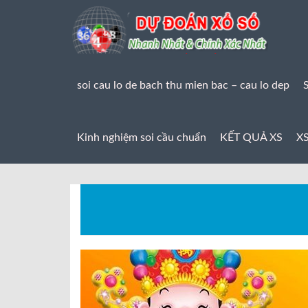
soi cau lo de bach thu mien bac – cau lo dep
S
Kinh nghiệm soi cầu chuẩn
KẾT QUẢ XS
X