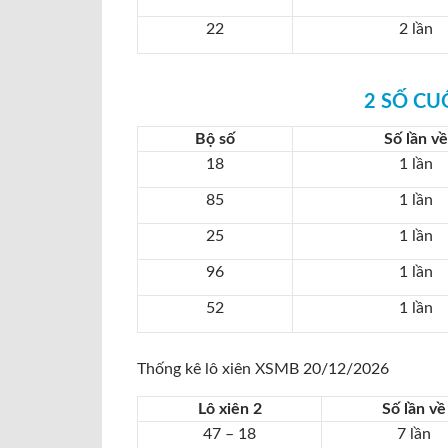
22
2 lần
2 SỐ CUỐ
Bộ số
Số lần về
18
1 lần
85
1 lần
25
1 lần
96
1 lần
52
1 lần
Thống kê lô xiên XSMB 20/12/2026
Lô xiên 2
Số lần về
47 – 18
7 lần