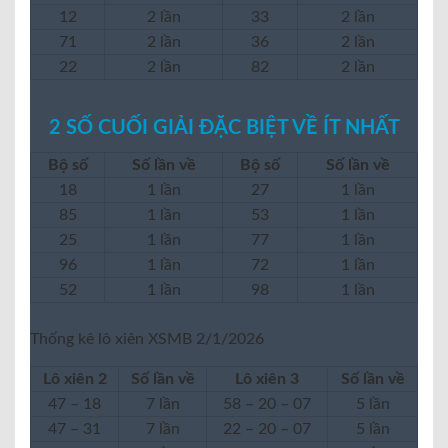
12
2 lần
33
2 lần
71
2 lần
36
2 lần
22
2 lần
82
2 lần
2 SỐ CUỐI GIẢI ĐẶC BIỆT VỀ ÍT NHẤT
Bộ số
Số lần về
Bộ số
Số lần về
18
1 lần
27
1 lần
85
1 lần
53
1 lần
25
1 lần
77
1 lần
96
1 lần
72
1 lần
52
1 lần
98
1 lần
Thống kê lô xiên XSMB 2/1/2026
Lô xiên 2
Số lần về
Lô xiên 3
Số lần về
47 – 18
7 lần
58 – 20 – 07
5 lần
47 – 31
7 lần
22 – 20 – 07
5 lần