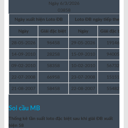
Ngày 6/3/2026
03858
Ngày xuất hiện Loto ĐB
Loto ĐB ngày tiếp theo
Ngày
Giải đặc biệt
Ngày
Giải đặc biệt
28-05-2026
964
58
29-05-2026
191
46
14-09-2010
282
58
15-09-2010
940
05
09-02-2010
583
58
10-02-2010
567
32
22-07-2008
669
58
23-07-2008
151
51
21-08-2007
584
58
22-08-2007
554
82
Soi cầu MB
Thống kê tần suất loto đặc biệt sau khi giải ĐB xuất
hiện
58