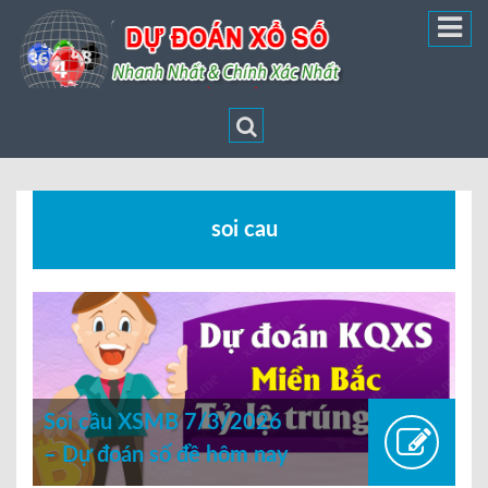
soi cau
Soi cầu XSMB 7/3/2026
– Dự đoán số đề hôm nay