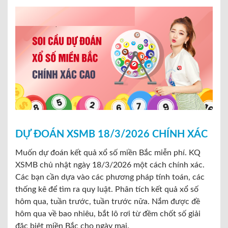
DỰ ĐOÁN XSMB 18/3/2026 CHÍNH XÁC
Muốn dự đoán kết quả xổ số miền Bắc miễn phí. KQ
XSMB chủ nhật ngày 18/3/2026 một cách chính xác.
Các bạn cần dựa vào các phương pháp tính toán, các
thống kê để tìm ra quy luật. Phân tích kết quả xổ số
hôm qua, tuần trước, tuần trước nữa. Nắm được đề
hôm qua về bao nhiêu, bắt lô rơi từ đềm chốt số giải
đặc biệt miền Bắc cho ngày mai.