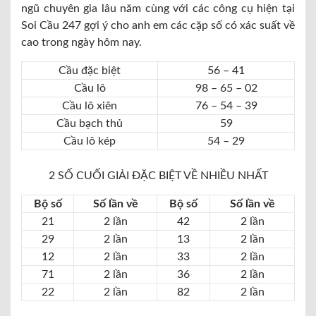
ngũ chuyên gia lâu năm cùng với các công cụ hiện tại
Soi Cầu 247 gợi ý cho anh em các cặp số có xác suất về
cao trong ngày hôm nay.
Cầu đặc biệt
56 – 41
Cầu lô
98 – 65 – 02
Cầu lô xiên
76 – 54 – 39
Cầu bạch thủ
59
Cầu lô kép
54 – 29
2 SỐ CUỐI GIẢI ĐẶC BIỆT VỀ NHIỀU NHẤT
Bộ số
Số lần về
Bộ số
Số lần về
21
2 lần
42
2 lần
29
2 lần
13
2 lần
12
2 lần
33
2 lần
71
2 lần
36
2 lần
22
2 lần
82
2 lần