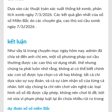
Dựa vào các thuật toán xác suất thống kê xsmb, phân
tích xsmb ngày 7/3/2026. Các kết quả gần nhất của xổ
số Miền Bắc do các chuyên gia, cao thủ soi cầu xsmb
ngày 7/3//2026 .
kết luận
Như vầy là trong chuyên mục ngày hôm nay. admin đã
chia sẻ đến anh chị em, một số phương pháp soi cầu
thường được các cao thủ sử dụng nhất. thế nhưng
chúng ta phải luôn nhớ rằng, không ai có thể biết chính
xác con số được lựa chọn có về hay không. tất cả chỉ
dựa vào sự suy đoán, và cả sự cảm nhận số của từng cá
nhân. bởi vậy chúng ta chỉ nên chơi văn nghệ các loại
hình xổ số đã được cấp phép. không nên chơi lô đề, bởi
nó vừa vi phạm pháp luật lại ẩn chứa nhiều rủi ro trong
dự đoán xổ số miền Bắc