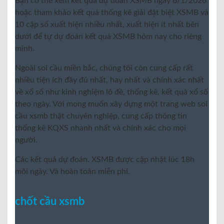
Bạn có thể xem kết quả dự đoán XSMB ngày 6/1/2026
hoặc tham khảo kết quả thống kê giải đặt biệt XSMB và
10 cặp số xuất hiện nhiều nhất, xuất hiện ít nhất bên
dưới để tự dự đoán kết quả XSMB hôm nay cho riêng
mình.
Ngoài soi cầu miền bắc, chúng tôi còn cung cấp rất
nhiều tiện ích đầy đủ nhất, hay nhất và chính xác nhất
về xổ số như kinh nghiệm lô đề, thống kê, kết quả xổ số
theo ngày. Với mong muốn xây dựng một trang web soi
cầu xsmb thật chuyên nghiệp, cung cấp thông tin
thống kê KQXS nhanh nhất và chính xác cho mọi
người.
Các kết quả dự đoán. XSMB được cập nhật lúc 18h
mõi ngày. Và hoàn toàn miễn phí.
chốt cầu xsmb