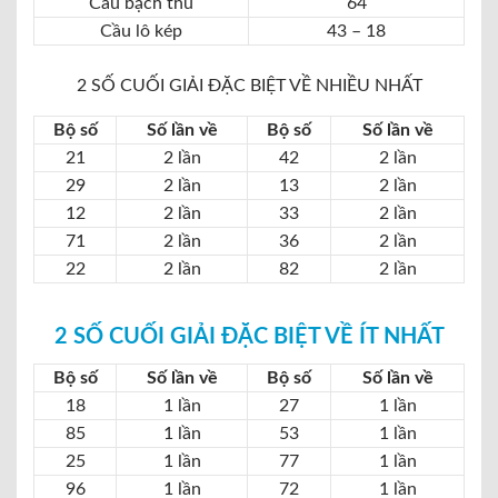
Cầu bạch thủ
64
Cầu lô kép
43 – 18
2 SỐ CUỐI GIẢI ĐẶC BIỆT VỀ NHIỀU NHẤT
Bộ số
Số lần về
Bộ số
Số lần về
21
2 lần
42
2 lần
29
2 lần
13
2 lần
12
2 lần
33
2 lần
71
2 lần
36
2 lần
22
2 lần
82
2 lần
2 SỐ CUỐI GIẢI ĐẶC BIỆT VỀ ÍT NHẤT
Bộ số
Số lần về
Bộ số
Số lần về
18
1 lần
27
1 lần
85
1 lần
53
1 lần
25
1 lần
77
1 lần
96
1 lần
72
1 lần