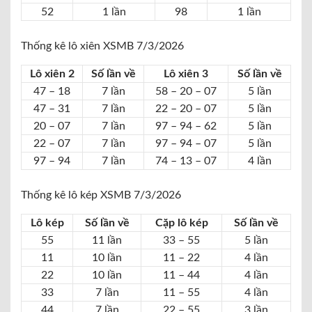
52
1 lần
98
1 lần
Thống kê lô xiên XSMB 7/3/2026
Lô xiên 2
Số lần về
Lô xiên 3
Số lần về
47 – 18
7 lần
58 – 20 – 07
5 lần
47 – 31
7 lần
22 – 20 – 07
5 lần
20 – 07
7 lần
97 – 94 – 62
5 lần
22 – 07
7 lần
97 – 94 – 07
5 lần
97 – 94
7 lần
74 – 13 – 07
4 lần
Thống kê lô kép XSMB 7/3/2026
Lô kép
Số lần về
Cặp lô kép
Số lần về
55
11 lần
33 – 55
5 lần
11
10 lần
11 – 22
4 lần
22
10 lần
11 – 44
4 lần
33
7 lần
11 – 55
4 lần
44
7 lần
22 – 55
3 lần