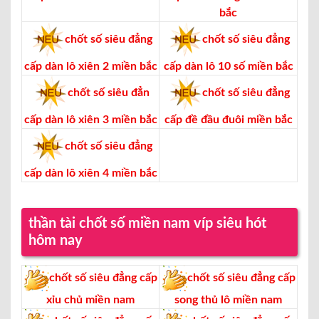
bắc
chốt số siêu đẳng
chốt số siêu đẳng
cấp dàn lô xiên 2 miền bắc
cấp dàn lô 10 số miền bắc
chốt số siêu đẳn
chốt số siêu đẳng
cấp dàn lô xiên 3 miền bắc
cấp đề đầu đuôi miền bắc
chốt số siêu đẳng
cấp dàn lô xiên 4 miền bắc
thần tài chốt số miền nam víp siêu hót
hôm nay
chốt số siêu đẳng cấp
chốt số siêu đẳng cấp
xỉu chủ miền nam
song thủ lô miền nam