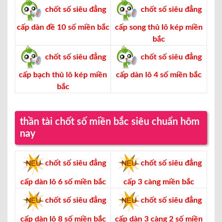
chốt số siêu đẳng
chốt số siêu đẳng
cấp dàn đề 10 số miền bắc
cấp song thủ lô kép miền
bắc
chốt số siêu đẳng
chốt số siêu đẳng
cấp bạch thủ lô kép miền
cấp dàn lô 4 số miền bắc
bắc
thần tài chốt số miền bắc siêu chuẩn hôm
nay
chốt số siêu đẳng
chốt số siêu đẳng
cấp dàn lô 6 số miền bắc
cấp 3 càng miền bắc
chốt số siêu đẳng
chốt số siêu đẳng
cấp dàn lô 8 số miền bắc
cấp dàn 3 càng 2 số miền