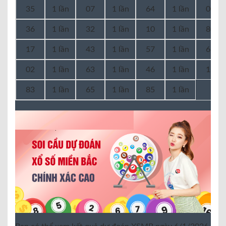
35
1 lần
07
1 lần
64
1 lần
00
36
1 lần
32
1 lần
10
1 lần
80
17
1 lần
43
1 lần
57
1 lần
66
02
1 lần
63
1 lần
46
1 lần
12
83
1 lần
65
1 lần
85
1 lần