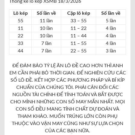
Thống kê lô kép XSMB 18/3/2026
Lô kép
Số lần về
Cặp lô kép
Số lần về
55
11 lần
33 – 55
5 lần
11
10 lần
11 – 22
4 lần
22
10 lần
11 – 44
4 lần
33
7 lần
11 – 55
4 lần
44
7 lần
22 – 55
3 lần
ĐỂ ĐẢM BẢO TỶ LỆ ĂN LÔ ĐỀ CAO HƠN THÌ ANH
EM CẦN PHẢI BỎ THỜI GIAN. ĐỂ NGHIÊN CỨU CÁC
SỐ LÔ ĐỀ. KẾT HỢP CÁC PHƯƠNG PHÁP VÀ BÍ KÍP
CHUẨN CỦA CHÚNG TÔI. PHẢI CÂN ĐỐI CÁC
NGUỒN TÀI CHÍNH ĐỂ TÍNH TOÁN VÀ BẮT ĐƯỢC
CHO MÌNH NHỮNG CON SỐ MAY MẮN NHẤT. MỌI
CON SỐ ĐỀU MANG TÍNH CHẤT DỰ ĐOÁN VÀ
THAM KHẢO. MUỐN TRÚNG LỚN CÒN PHỤ
THUỘC VÀO VẬN MAY CŨNG NHƯ SỰ LỰA CHỌN
CỦA CÁC BẠN NỮA.