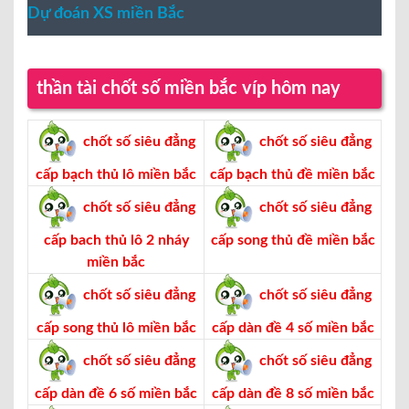
Dự đoán XS miền Bắc
thần tài chốt số miền bắc víp hôm nay
chốt số siêu đẳng
chốt số siêu đẳng
cấp bạch thủ lô miền bắc
cấp bạch thủ đề miền bắc
chốt số siêu đẳng
chốt số siêu đẳng
cấp bach thủ lô 2 nháy
cấp song thủ đề miền bắc
miền bắc
chốt số siêu đẳng
chốt số siêu đẳng
cấp song thủ lô miền bắc
cấp dàn đề 4 số miền bắc
chốt số siêu đẳng
chốt số siêu đẳng
cấp dàn đề 6 số miền bắc
cấp dàn đề 8 số miền bắc