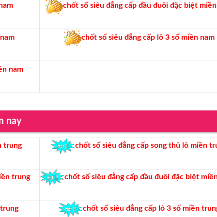
 nam
chốt số siêu đẳng cấp đầu đuôi đặc biệt miề
n nam
chốt số siêu đẳng cấp lô 3 số miền nam
iền nam
ôm nay
n trung
chốt số siêu đẳng cấp song thủ lô miền t
iền trung
chốt số siêu đẳng cấp đầu đuôi đặc biệt miề
 trung
chốt số siêu đẳng cấp lô 3 số miền trun