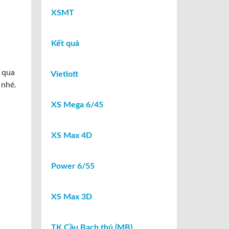
XSMT
Kết quả
 qua
Vietlott
 nhé.
XS Mega 6/45
XS Max 4D
Power 6/55
XS Max 3D
TK Cầu Bạch thủ (MB)