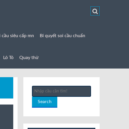
 cầu siêu cấp mn
Bí quyết soi cầu chuẩn
Lô Tô
Quay thử
Search