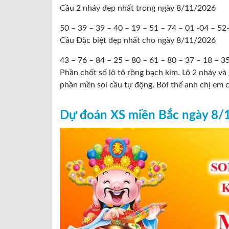
Cầu 2 nháy đẹp nhất trong ngày 8/11/2026
50 – 39 – 39 – 40 – 19 – 51 – 74 – 01 -04 – 52
Cầu Đặc biệt đẹp nhất cho ngày 8/11/2026
43 – 76 – 84 – 25 – 80 – 61 – 80 – 37 – 18 – 3
Phần chốt số lô tô rồng bạch kim. Lô 2 nháy và 
phần mền soi cầu tự động. Bởi thế anh chị em
Dự đoán XS miền Bắc ngày 8/