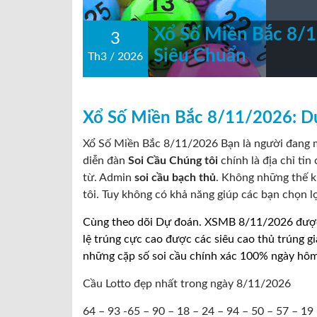
Xổ Số Miền Bắc 8/
3
Siêu Chuẩn
Th3
/
2026
Xổ Số Miền Bắc 8/11/2026: 
Xổ Số Miền Bắc 8/11/2026 Bạn là người đang 
diễn đàn
Soi Cầu Chúng tôi
chính là địa chỉ tin
từ. Admin
soi cầu bạch thủ
. Không những thế k
tôi. Tuy không có khả năng giúp các bạn chọn l
Cùng theo dõi Dự đoán. XSMB 8/11/2026 được c
lệ trúng cực cao được các siêu cao thủ trúng g
những cặp số soi cầu chính xác 100% ngày hôm
Cầu Lotto đẹp nhất trong ngày 8/11/2026
64 – 93 -65 – 90 – 18 – 24 – 94 – 50 – 57 – 19