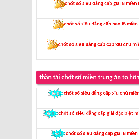
chốt số siêu đẳng cấp giải 8 miền
chốt số siêu đẳng cấp bao lô miề
chốt số siêu đẳng cấp cặp xỉu chủ m
thần tài chốt số miền trung ăn to h
chốt số siêu đẳng cấp xỉu chủ miề
chốt số siêu đẳng cấp giải đặc biệt m
chốt số siêu đẳng cấp giải 8 miền