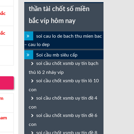
thần tài chốt số miền
bắc
bắc víp hôm nay
bắc
soi cau lo de bach thu mien bac
– cau lo dep
Soi cầu mb siêu cấp
soi cầu chốt xsmb uy tín bạch
thủ lô 2 nháy víp
soi cầu chốt xsmb uy tín lô 10
con
soi cầu chốt xsmb uy tín đề 4
am
con
soi cầu chốt xsmb uy tín đề 6
 nam
con
soi cầu chốt xsmb uy tín đề 8