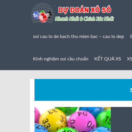
soi cau lo de bach thu mien bac – cau lo dep
S
Kinh nghiệm soi cầu chuẩn
KẾT QUẢ XS
X