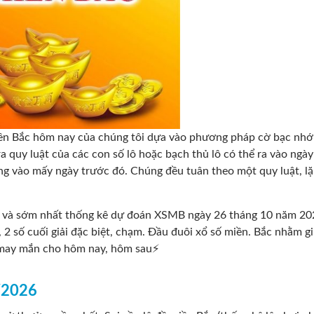
iền Bắc hôm nay của chúng tôi dựa vào phương pháp cờ bạc nh
a quy luật của các con số lô hoặc bạch thủ lô có thể ra vào ngà
ng vào mấy ngày trước đó. Chúng đều tuân theo một quy luật, lặ
c và sớm nhất thống kê dự đoán XSMB ngày 26 tháng 10 năm 20
n, 2 số cuối giải đặc biệt, chạm. Đầu đuôi xổ số miền. Bắc nhằm g
ố may mắn cho hôm nay, hôm sau⚡
/2026