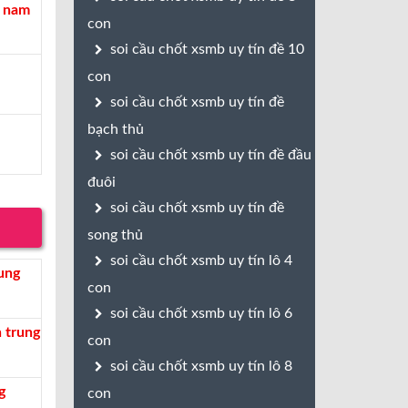
n nam
con
soi cầu chốt xsmb uy tín đề 10
con
soi cầu chốt xsmb uy tín đề
bạch thủ
soi cầu chốt xsmb uy tín đề đầu
đuôi
soi cầu chốt xsmb uy tín đề
song thủ
soi cầu chốt xsmb uy tín lô 4
rung
con
soi cầu chốt xsmb uy tín lô 6
n trung
con
soi cầu chốt xsmb uy tín lô 8
g
con