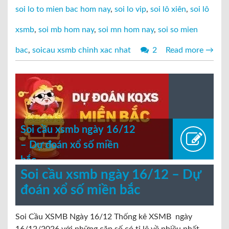
soi lo to mien bac hom nay
,
soi lo vip
,
soi lô xiên
,
soi lô
xsmb
,
soi mb hom nay
,
soi mn hom nay
,
soi so mien
bac
,
soicau xsmb chinh xac nhat
2
Read more
→
Soi cầu xsmb ngày 16/12
– Dự đoán xổ số miền
bắc
Soi cầu xsmb ngày 16/12 – Dự
đoán xổ số miền bắc
Soi Cầu XSMB Ngày 16/12 Thống kê XSMB ngày