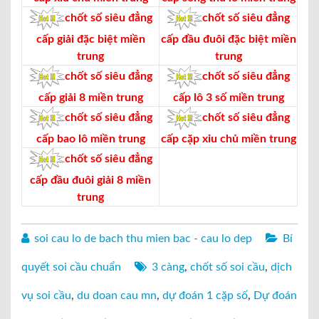
chốt số siêu đẳng
chốt số siêu đẳng
cấp giải đặc biệt miền
cấp đầu đuôi đặc biệt miền
trung
trung
chốt số siêu đẳng
chốt số siêu đẳng
cấp giải 8 miền trung
cấp lô 3 số miền trung
chốt số siêu đẳng
chốt số siêu đẳng
cấp bao lô miền trung
cấp cặp xỉu chủ miền trung
chốt số siêu đẳng
cấp đầu đuôi giải 8 miền
trung
soi cau lo de bach thu mien bac - cau lo dep
Bí
quyết soi cầu chuẩn
3 càng
,
chốt số soi cầu
,
dịch
vụ soi cầu
,
du doan cau mn
,
dự đoán 1 cặp số
,
Dự đoán