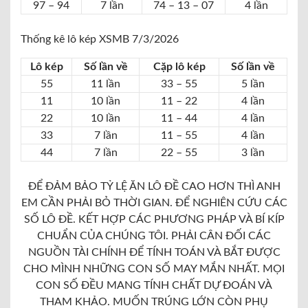
97 – 94
7 lần
74 – 13 – 07
4 lần
Thống kê lô kép XSMB 7/3/2026
Lô kép
Số lần về
Cặp lô kép
Số lần về
55
11 lần
33 – 55
5 lần
11
10 lần
11 – 22
4 lần
22
10 lần
11 – 44
4 lần
33
7 lần
11 – 55
4 lần
44
7 lần
22 – 55
3 lần
ĐỂ ĐẢM BẢO TỶ LỆ ĂN LÔ ĐỀ CAO HƠN THÌ ANH
EM CẦN PHẢI BỎ THỜI GIAN. ĐỂ NGHIÊN CỨU CÁC
SỐ LÔ ĐỀ. KẾT HỢP CÁC PHƯƠNG PHÁP VÀ BÍ KÍP
CHUẨN CỦA CHÚNG TÔI. PHẢI CÂN ĐỐI CÁC
NGUỒN TÀI CHÍNH ĐỂ TÍNH TOÁN VÀ BẮT ĐƯỢC
CHO MÌNH NHỮNG CON SỐ MAY MẮN NHẤT. MỌI
CON SỐ ĐỀU MANG TÍNH CHẤT DỰ ĐOÁN VÀ
THAM KHẢO. MUỐN TRÚNG LỚN CÒN PHỤ