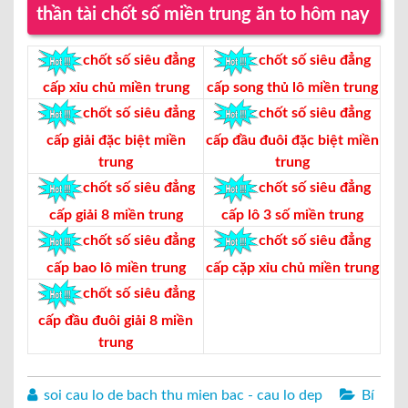
thần tài chốt số miền trung ăn to hôm nay
chốt số siêu đẳng
chốt số siêu đẳng
cấp xỉu chủ miền trung
cấp song thủ lô miền trung
chốt số siêu đẳng
chốt số siêu đẳng
cấp giải đặc biệt miền
cấp đầu đuôi đặc biệt miền
trung
trung
chốt số siêu đẳng
chốt số siêu đẳng
cấp giải 8 miền trung
cấp lô 3 số miền trung
chốt số siêu đẳng
chốt số siêu đẳng
cấp bao lô miền trung
cấp cặp xỉu chủ miền trung
chốt số siêu đẳng
cấp đầu đuôi giải 8 miền
trung
soi cau lo de bach thu mien bac - cau lo dep
Bí