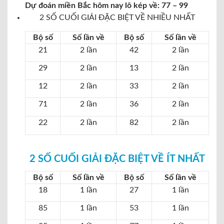
Dự đoán miền Bắc hôm nay lô kép về: 77 – 99
2 SỐ CUỐI GIẢI ĐẶC BIỆT VỀ NHIỀU NHẤT
Bộ số
Số lần về
Bộ số
Số lần về
21
2 lần
42
2 lần
29
2 lần
13
2 lần
12
2 lần
33
2 lần
71
2 lần
36
2 lần
22
2 lần
82
2 lần
2 SỐ CUỐI GIẢI ĐẶC BIỆT VỀ ÍT NHẤT
Bộ số
Số lần về
Bộ số
Số lần về
18
1 lần
27
1 lần
85
1 lần
53
1 lần