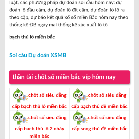
luật, các phương pháp dự đoán soi cầu hôm nay: dự
đoán lô đầu câm, dự đoán lô đít câm, dự đoán lô lô ra
theo cặp, dự báo kết quả xổ số miền Bắc hôm nay theo
thống kê ĐB ngày mai thống kê xác xuất lô tô
bạch thủ lô miền bắc
Soi cầu Dự đoán XSMB
thần tài chốt số miền bắc víp hôm nay
chốt số siêu đẳng
chốt số siêu đẳng
cấp bạch thủ lô miền bắc
cấp bạch thủ đề miền bắc
chốt số siêu đẳng
chốt số siêu đẳng
cấp bach thủ lô 2 nháy
cấp song thủ đề miền bắc
miền bắc