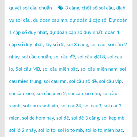
quyết soi cầu chuẩn
3 càng
,
chốt số soi cầu
,
dịch
vụ soi cầu
,
du doan cau mn
,
dự đoán 1 cặp số
,
Dự đoán
1 cặp số duy nhất
,
dự đoán cặp số duy nhất
,
đoán 1
cặp số duy nhất
,
lấy số đề
,
soi 3 cang
,
soi cau
,
soi cầu 2
nháy
,
soi cầu chuẩn
,
soi cầu đề
,
soi cầu giải 8
,
soi cau
lo
,
Soi cầu MB
,
soi cầu miền bắc
,
soi cầu miền nam
,
soi
cau mien trung
,
soi cau mn
,
soi cầu số đề
,
soi cầu víp
,
soi cầu xiên
,
soi cầu xiên 2
,
soi cau xiu chu
,
soi cầu
xsmb
,
soi cau xsmb vip
,
soi cau24
,
soi cau3
,
soi cau3
mien
,
soi de hom nay
,
soi đề
,
soi đề 3 càng
,
soi kep mb
,
soi lô 2 nháy
,
soi lo to
,
soi lo to mb
,
soi lo to mien bac
,