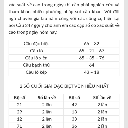
xác suất về cao trong ngày thì cần phải nghiên cứu và
tham khảo nhiều phương pháp soi cầu khác. Với đội
ngũ chuyên gia lâu năm cùng với các công cụ hiện tại
Soi Cầu 247 gợi ý cho anh em các cặp số có xác suất về
cao trong ngày hôm nay.
Cầu đặc biệt
65 – 32
Cầu lô
65 – 21 – 67
Cầu lô xiên
65 – 35 – 76
Cầu bạch thủ
64
Cầu lô kép
43 – 18
2 SỐ CUỐI GIẢI ĐẶC BIỆT VỀ NHIỀU NHẤT
Bộ số
Số lần về
Bộ số
Số lần về
21
2 lần
42
2 lần
29
2 lần
13
2 lần
12
2 lần
33
2 lần
71
2 lần
36
2 lần