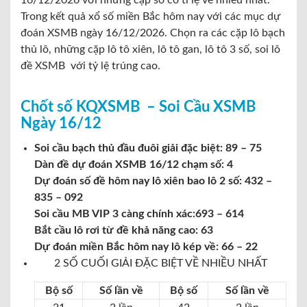
16/12/2026 với những cặp số có tỉ lệ về nhiều nhất.
Trong kết quả xổ số miền Bắc hôm nay với các mục dự
đoán XSMB ngày 16/12/2026. Chọn ra các cặp lô bạch
thủ lô, những cặp lô tô xiên, lô tô gan, lô tô 3 số, soi lô
đề XSMB với tỷ lệ trúng cao.
Chốt số KQXSMB – Soi Cầu XSMB
Ngày 16/12
Soi cầu bạch thủ đầu đuôi giải đặc biệt: 89 – 75
Dàn đề dự đoán XSMB 16/12 chạm số: 4
Dự đoán số đề hôm nay lô xiên bao lô 2 số: 432 –
835 – 092
Soi cầu MB VIP 3 càng chính xác:693 – 614
Bắt cầu lô rơi từ đề khả năng cao: 63
Dự đoán miền Bắc hôm nay lô kép về: 66 – 22
2 SỐ CUỐI GIẢI ĐẶC BIỆT VỀ NHIỀU NHẤT
Bộ số
Số lần về
Bộ số
Số lần về