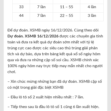
33
7 lần
11 – 55
4 lần
44
7 lần
22 – 55
3 lần
Để dự đoán. XSMB ngày 16/12/2026. Cùng theo dõi
Dự đoán. XSMB
16/12/2026
được các chuyên gia tính
toán và đưa ra kết quả dự đoán sớm nhất với tỷ lệ
trúng cực cao được các siêu cao thủ trúng giải phân
tích và dự báo, dựa trên bảng kết quả xổ số ngày hôm
qua và đưa ra những cặp số soi cầu. XSMB chính xác
100% ngày hôm nay trực tiếp may mắn nhất cho người
chơi.
– Xin chúc mừng những bạn đã dự đoán. XSMB cặp số
có mặt trong giải đặc biệt XSMB
– Đầu lô tô số 2 xuất hiện nhiều nhất : 7 lần.
– Tiếp theo sau là đầu lô tô số 1 cũng 6 lần xuất hiện.