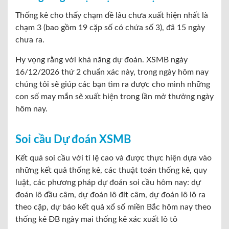
Thống kê cho thấy chạm đề lâu chưa xuất hiện nhất là
chạm 3 (bao gồm 19 cặp số có chứa số 3), đã 15 ngày
chưa ra.
Hy vọng rằng với khả năng dự đoán. XSMB ngày
16/12/2026 thứ 2 chuẩn xác này, trong ngày hôm nay
chúng tôi sẽ giúp các bạn tìm ra được cho mình những
con số may mắn sẽ xuất hiện trong lần mở thưởng ngày
hôm nay.
Soi cầu Dự đoán XSMB
Kết quả soi cầu với tỉ lệ cao và được thực hiện dựa vào
những kết quả thống kê, các thuật toán thống kê, quy
luật, các phương pháp dự đoán soi cầu hôm nay: dự
đoán lô đầu câm, dự đoán lô đít câm, dự đoán lô lô ra
theo cặp, dự báo kết quả xổ số miền Bắc hôm nay theo
thống kê ĐB ngày mai thống kê xác xuất lô tô