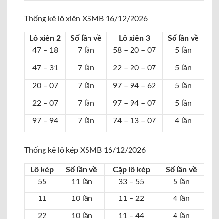
Thống kê lô xiên XSMB 16/12/2026
Lô xiên 2
Số lần về
Lô xiên 3
Số lần về
47 – 18
7 lần
58 – 20 – 07
5 lần
47 – 31
7 lần
22 – 20 – 07
5 lần
20 – 07
7 lần
97 – 94 – 62
5 lần
22 – 07
7 lần
97 – 94 – 07
5 lần
97 – 94
7 lần
74 – 13 – 07
4 lần
Thống kê lô kép XSMB 16/12/2026
Lô kép
Số lần về
Cặp lô kép
Số lần về
55
11 lần
33 – 55
5 lần
11
10 lần
11 – 22
4 lần
22
10 lần
11 – 44
4 lần