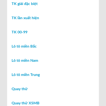
TK giải đặc biệt
TK lần xuất hiện
TK 00-99
Lô tô miền Bắc
Lô tô miền Nam
Lô tô miền Trung
Quay thử
Quay thử XSMB