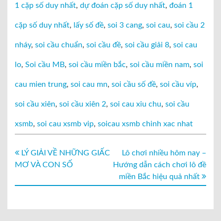
1 cặp số duy nhất
,
dự đoán cặp số duy nhất
,
đoán 1
cặp số duy nhất
,
lấy số đề
,
soi 3 cang
,
soi cau
,
soi cầu 2
nháy
,
soi cầu chuẩn
,
soi cầu đề
,
soi cầu giải 8
,
soi cau
lo
,
Soi cầu MB
,
soi cầu miền bắc
,
soi cầu miền nam
,
soi
cau mien trung
,
soi cau mn
,
soi cầu số đề
,
soi cầu víp
,
soi cầu xiên
,
soi cầu xiên 2
,
soi cau xiu chu
,
soi cầu
xsmb
,
soi cau xsmb vip
,
soicau xsmb chinh xac nhat
LÝ GIẢI VỀ NHỮNG GIẤC
Lô chơi nhiều hôm nay –
MƠ VÀ CON SỐ
Hướng dẫn cách chơi lô đề
miền Bắc hiệu quả nhất