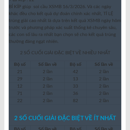
BÍ KÍP giúp soi cầu XSMB 16/3/2026. Và các ngày
khác đều cho kết quả dự đoán chính xác nhất, TỈ LỆ
trúng giải cao nhất là dựa trên kết quả XSMB ngày hôm
trước và phương pháp xác suất thống kê chuyên sâu,
các con số lâu ra nhất bạn chọn sẽ cho kết quả trúng
thưởng đáng ngạt nhiên.
2 SỐ CUỐI GIẢI ĐẶC BIỆT VỀ NHIỀU NHẤT
Bộ số
Số lần về
Bộ số
Số lần về
21
2 lần
42
2 lần
29
2 lần
13
2 lần
12
2 lần
33
2 lần
71
2 lần
36
2 lần
22
2 lần
82
2 lần
2 SỐ CUỐI GIẢI ĐẶC BIỆT VỀ ÍT NHẤT
Bộ số
Số lần về
Bộ số
Số lần về