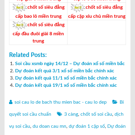
chốt số siêu đẳng
chốt số siêu đẳng
cấp bao lô miền trung
cấp cặp xỉu chủ miền trung
chốt số siêu đẳng
cấp đầu đuôi giải 8 miền
trung
Related Posts:
Soi cầu xsmb ngày 14/12 – Dự đoán xổ số miền bắc
Dự đoán kết quả 3/1 xổ số miền bắc chính xác
Dự đoán kết quả 11/1 xổ số miền bắc chính xác
Dự đoán kết quả 19/1 xổ số miền bắc chính xác
soi cau lo de bach thu mien bac - cau lo dep
Bí
quyết soi cầu chuẩn
3 càng
,
chốt số soi cầu
,
dịch
vụ soi cầu
,
du doan cau mn
,
dự đoán 1 cặp số
,
Dự đoán