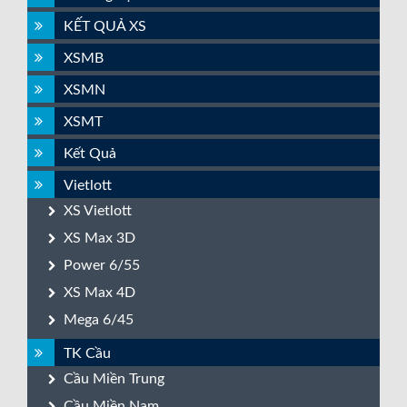
KẾT QUẢ XS
XSMB
XSMN
XSMT
Kết Quả
Vietlott
XS Vietlott
XS Max 3D
Power 6/55
XS Max 4D
Mega 6/45
TK Cầu
Cầu Miền Trung
Cầu Miền Nam