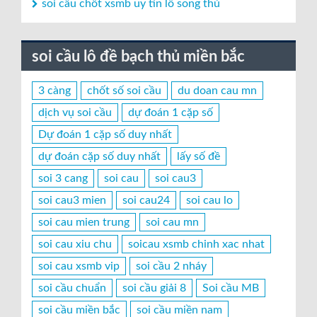
soi cầu chốt xsmb uy tín lô song thủ
soi cầu lô đề bạch thủ miền bắc
3 càng
chốt số soi cầu
du doan cau mn
dịch vụ soi cầu
dự đoán 1 cặp số
Dự đoán 1 cặp số duy nhất
dự đoán cặp số duy nhất
lấy số đề
soi 3 cang
soi cau
soi cau3
soi cau3 mien
soi cau24
soi cau lo
soi cau mien trung
soi cau mn
soi cau xiu chu
soicau xsmb chinh xac nhat
soi cau xsmb vip
soi cầu 2 nháy
soi cầu chuẩn
soi cầu giải 8
Soi cầu MB
soi cầu miền bắc
soi cầu miền nam