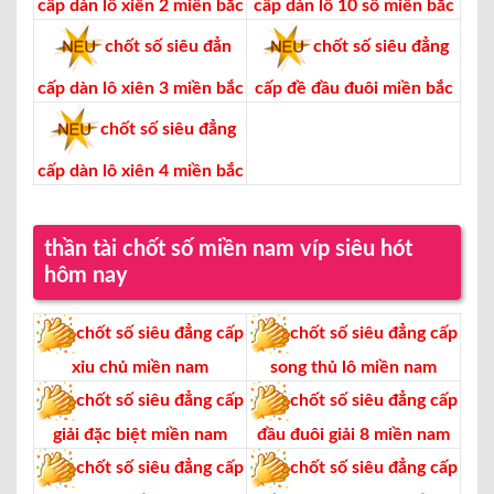
cấp dàn lô xiên 2 miền bắc
cấp dàn lô 10 số miền bắc
chốt số siêu đẳn
chốt số siêu đẳng
cấp dàn lô xiên 3 miền bắc
cấp đề đầu đuôi miền bắc
chốt số siêu đẳng
cấp dàn lô xiên 4 miền bắc
thần tài chốt số miền nam víp siêu hót
hôm nay
chốt số siêu đẳng cấp
chốt số siêu đẳng cấp
xỉu chủ miền nam
song thủ lô miền nam
chốt số siêu đẳng cấp
chốt số siêu đẳng cấp
giải đặc biệt miền nam
đầu đuôi giải 8 miền nam
chốt số siêu đẳng cấp
chốt số siêu đẳng cấp