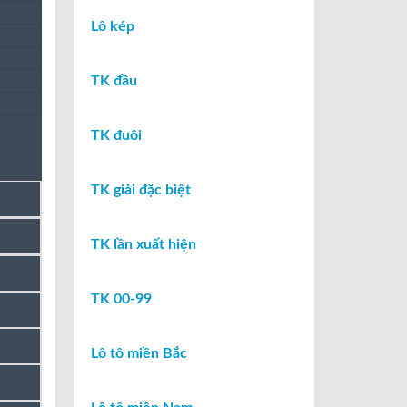
Lô kép
TK đầu
TK đuôi
TK giải đặc biệt
TK lần xuất hiện
TK 00-99
Lô tô miền Bắc