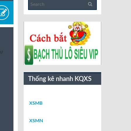
dự
Thống kê nhanh KQXS
XSMB
XSMN