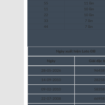
55
11 lần
11
10 lần
22
10 lần
33
7 lần
44
7 lần
Ngày xuất hiện Loto ĐB
Ngày
Giải đặc b
28-05-2026
964
58
14-09-2010
282
58
09-02-2010
583
58
22-07-2008
669
58