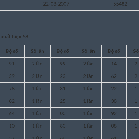
22-08-2007
554
82
B xuất hiện
58
Bộ số
Số lần
Bộ số
Số lần
Bộ số
Số
91
2 lần
99
2 lần
14
2 
39
2 lần
23
2 lần
62
2 
78
1 lần
31
1 lần
22
1 
82
1 lần
25
1 lần
38
1 
64
1 lần
00
1 lần
92
1 
10
1 lần
80
1 lần
08
1 
57
1 lần
66
1 lần
61
1 