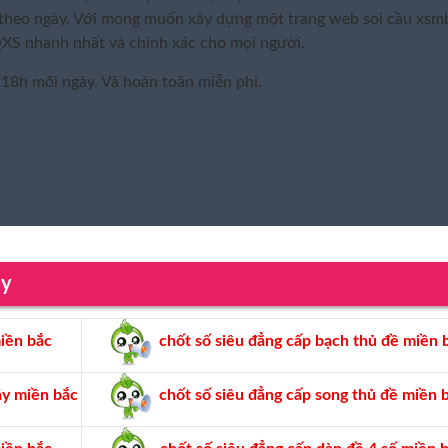
ố theo ngày. Với mong muốn xây dựng một trang web soi cầu xsm
QXS nhanh nhất và chính xác cho mọi người.
18h mõi ngày. Và hoàn toàn miễn phí.
ay
miền bắc
chốt số siêu đẳng cấp bạch thủ đề miền 
áy miền bắc
chốt số siêu đẳng cấp song thủ đề miền 