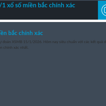
/1 xổ số miền bắc chính xác
ền bắc chính xác
ự đoán XSMB 15/1/2026. Hôm nay siêu chuẩn với các kết quả 
iên chính xác nhất.