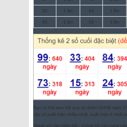
02
1 lần
63
1 lần
83
1 lần
65
1 lần
Bạn có thể xem kết quả dự đoán XSMB ngày 15
cặp số xuất hiện nhiều nhất, xuất hiện ít nhấ
Ngoài soi cầu miền bắc, chúng tôi còn cung cấp 