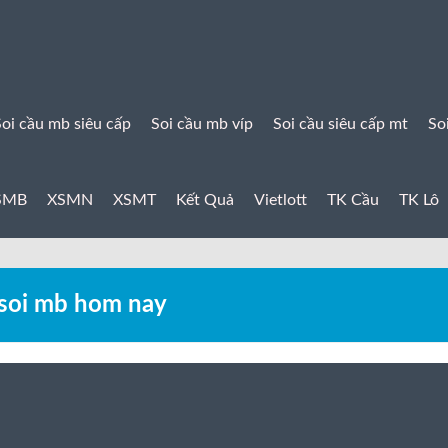
oi cầu mb siêu cấp
Soi cầu mb víp
Soi cầu siêu cấp mt
Soi
SMB
XSMN
XSMT
Kết Quả
Vietlott
TK Cầu
TK Lô
soi mb hom nay