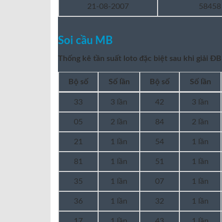
21-08-2007
584
58
Soi cầu MB
Thống kê tần suất loto đặc biệt sau khi giải Đ
Bộ số
Số lần
Bộ số
Số lần
33
3 lần
42
3 lần
05
2 lần
84
2 lần
21
1 lần
54
1 lần
81
1 lần
51
1 lần
35
1 lần
07
1 lần
36
1 lần
32
1 lần
17
1 lần
43
1 lần