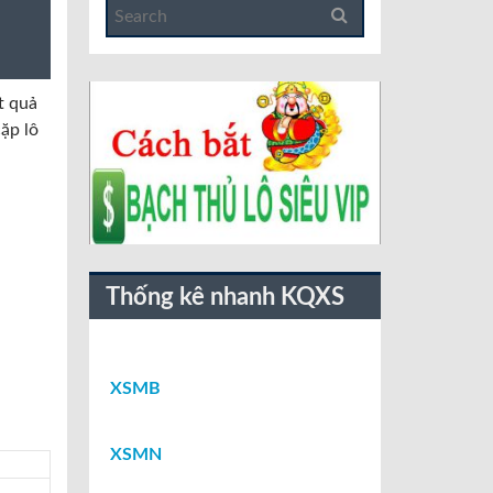
t quả
ặp lô
Thống kê nhanh KQXS
XSMB
XSMN