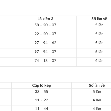
Lô xiên 3
Số lần về
58 – 20 – 07
5 lần
22 – 20 – 07
5 lần
97 – 94 – 62
5 lần
97 – 94 – 07
5 lần
74 – 13 – 07
4 lần
Cặp lô kép
Số lần về
33 – 55
5 lần
11 – 22
4 lần
11 – 44
4 lần