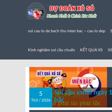
soi cau lo de bach thu mien bac – cau lo dep
S
Kinh nghiệm soi cầu chuẩn
KẾT QUẢ XS
X
Soi cầu xsmb ngày 
5
bắc
Th3
/
2026