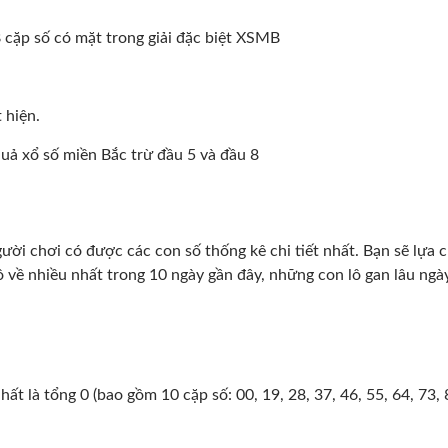
cặp số có mặt trong giải đặc biệt XSMB
 hiện.
quả xổ số miền Bắc trừ đầu 5 và đầu 8
i chơi có được các con số thống kê chi tiết nhất. Bạn sẽ lựa 
 về nhiều nhất trong 10 ngày gần đây, những con lô gan lâu ngà
ất là tổng 0 (bao gồm 10 cặp số: 00, 19, 28, 37, 46, 55, 64, 73, 