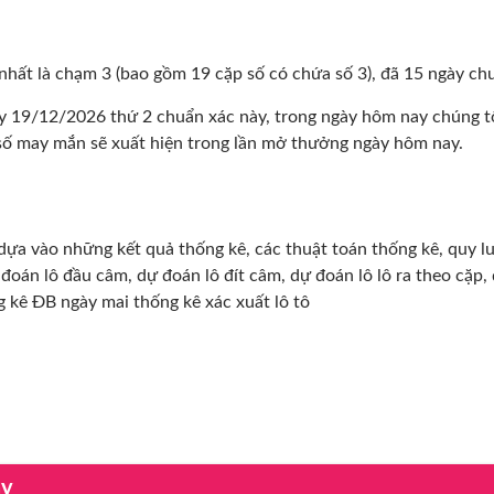
hất là chạm 3 (bao gồm 19 cặp số có chứa số 3), đã 15 ngày chư
 19/12/2026 thứ 2 chuẩn xác này, trong ngày hôm nay chúng tô
số may mắn sẽ xuất hiện trong lần mở thưởng ngày hôm nay.
 dựa vào những kết quả thống kê, các thuật toán thống kê, quy lu
oán lô đầu câm, dự đoán lô đít câm, dự đoán lô lô ra theo cặp,
 kê ĐB ngày mai thống kê xác xuất lô tô
ay