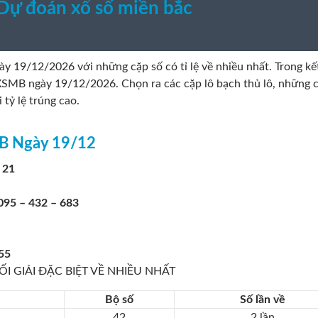
Dự đoán xổ số miền bắc
19/12/2026 với những cặp số có tỉ lệ về nhiều nhất. Trong kế
SMB ngày 19/12/2026. Chọn ra các cặp lô bạch thủ lô, những c
 tỷ lệ trúng cao.
B Ngày 19/12
– 21
 095 – 432 – 683
55
ỐI GIẢI ĐẶC BIỆT VỀ NHIỀU NHẤT
Bộ số
Số lần về
42
2 lần